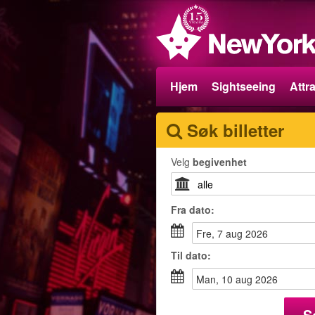
Hjem
Sightseeing
Attr
Søk billetter
Velg
begivenhet
Fra
dato
:
fre, 7 aug 2026
Til
dato
:
man, 10 aug 2026
S