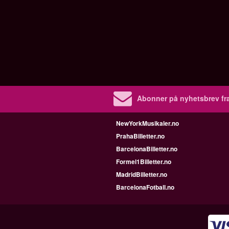
Abonner på nyhetsbrev fra
NewYorkMusikaler.no
PrahaBilletter.no
BarcelonaBilletter.no
Formel1Billetter.no
MadridBilletter.no
BarcelonaFotball.no