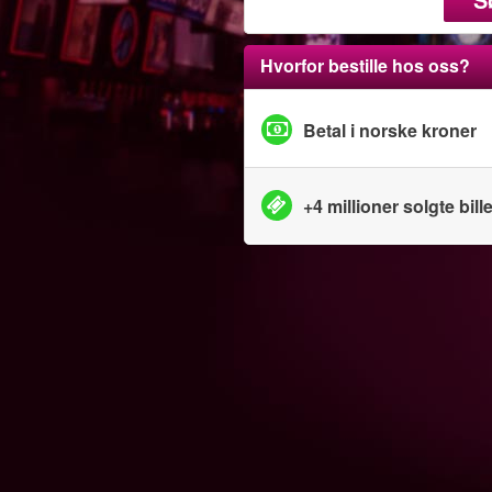
Hvorfor bestille hos oss?
Betal i norske kroner
+4 millioner solgte bille