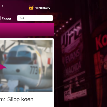
Handlekurv
Epost
Du har lagret dette
produktet på listen din
m: Slipp køen