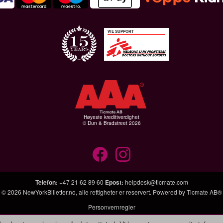
WE SUPPORT
Høyeste kredittverdighet
© Dun & Bradstreet 2026
Telefon
:
+47 21 62 89 60
Epost
:
helpdesk@ticmate.com
© 2026
NewYorkBilletter.no
, alle rettigheter er reservert. Powered by
Ticmate AB®
Personvernregler