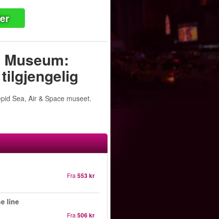
ter
ce Museum:
tilgjengelig
epid Sea, Air & Space museet.
Fra
553 kr
e line
Fra
506 kr