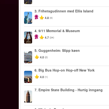
3.
Frihetsgudinnen med Ellis Island
4.8
(4)
4.
9/11 Memorial & Museum
4.7
(34)
5.
Guggenheim: Slipp køen
4.0
(2)
6.
Big Bus Hop-on Hop-off New York
4.0
(1)
7.
Empire State Building - Hurtig inngang