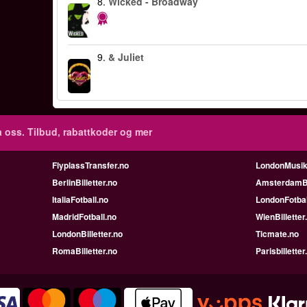
8.
Wicked - Broadway
9.
& Juliet
 oss. Tilbud, rabattkoder og mer
FlyplassTransfer.no
LondonMusik
BerlinBilletter.no
AmsterdamBil
ItaliaFotball.no
LondonFotbal
MadridFotball.no
WienBilletter
LondonBilletter.no
Ticmate.no
RomaBilletter.no
Parisbilletter