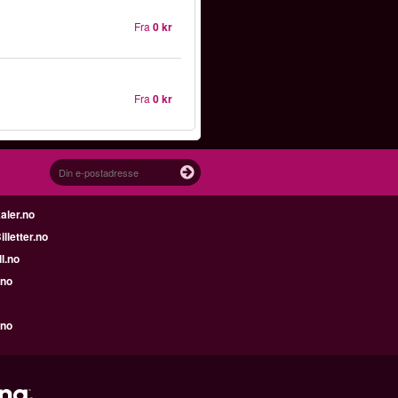
Fra
0 kr
Fra
0 kr
aler.no
letter.no
l.no
.no
.no