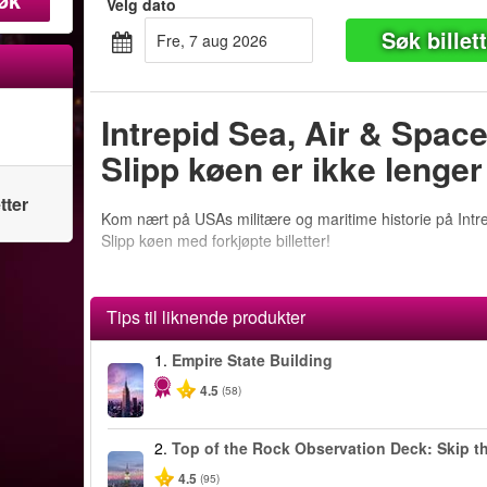
Velg dato
Søk billet
fre, 7 aug 2026
Intrepid Sea, Air & Spa
Slipp køen er ikke lenger 
tter
Kom nært på USAs militære og maritime historie på Intr
Slipp køen med forkjøpte billetter!
Tips til liknende produkter
1.
Empire State Building
4.5
(58)
2.
Top of the Rock Observation Deck: Skip th
4.5
(95)