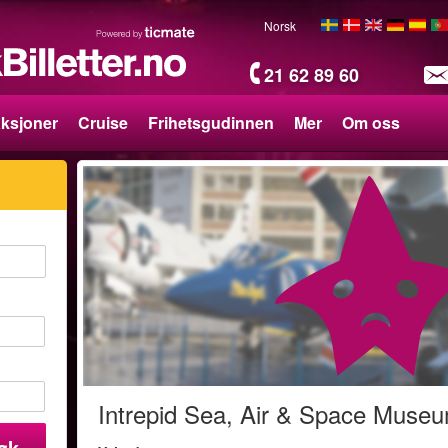
Norsk
21 62 89 60
aksjoner
Cruise
Frihetsgudinnen
Mer
Om oss
Intrepid Sea, Air & Space Museu
øk