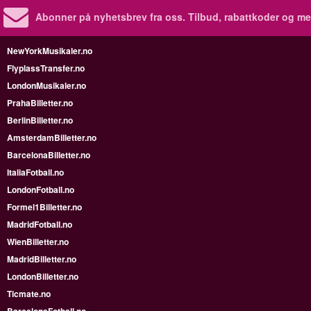
Abonner på nyhetsbrev fra oss. Tilbud, rabattkoder og me
NewYorkMusikaler.no
FlyplassTransfer.no
LondonMusikaler.no
PrahaBilletter.no
BerlinBilletter.no
AmsterdamBilletter.no
BarcelonaBilletter.no
ItaliaFotball.no
LondonFotball.no
Formel1Billetter.no
MadridFotball.no
WienBilletter.no
MadridBilletter.no
LondonBilletter.no
Ticmate.no