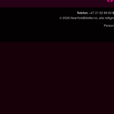
Telefon
:
+47 21 62 89 60
© 2026
NewYorkBilletter.no
, alle retti
Person