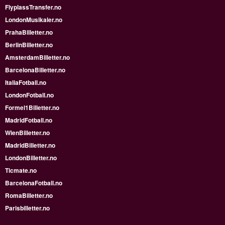
FlyplassTransfer.no
LondonMusikaler.no
PrahaBilletter.no
BerlinBilletter.no
AmsterdamBilletter.no
BarcelonaBilletter.no
ItaliaFotball.no
LondonFotball.no
Formel1Billetter.no
MadridFotball.no
WienBilletter.no
MadridBilletter.no
LondonBilletter.no
Ticmate.no
BarcelonaFotball.no
RomaBilletter.no
Parisbilletter.no