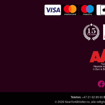
Høyeste kr
© Dun & Br
Telefon
:
+47 21 62 89 60
© 2026
NewYorkBilletter.no
, alle retti