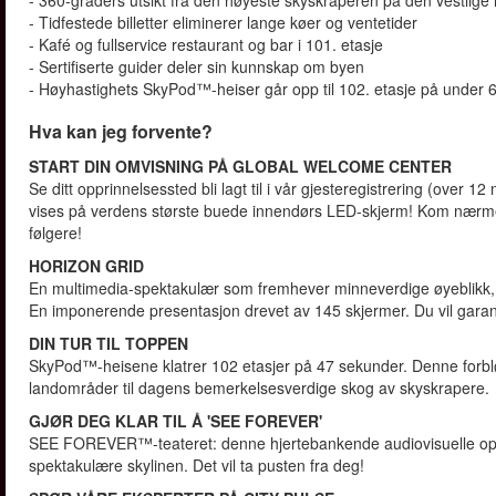
- 360-graders utsikt fra den høyeste skyskraperen på den vestlige 
- Tidfestede billetter eliminerer lange køer og ventetider
- Kafé og fullservice restaurant og bar i 101. etasje
- Sertifiserte guider deler sin kunnskap om byen
- Høyhastighets SkyPod™-heiser går opp til 102. etasje på under 
Hva kan jeg forvente?
START DIN OMVISNING PÅ GLOBAL WELCOME CENTER
Se ditt opprinnelsessted bli lagt til i vår gjesteregistrering (over
vises på verdens største buede innendørs LED-skjerm! Kom nærmere
følgere!
HORIZON GRID
En multimedia-spektakulær som fremhever minneverdige øyeblikk, k
En imponerende presentasjon drevet av 145 skjermer. Du vil garant
DIN TUR TIL TOPPEN
SkyPod™-heisene klatrer 102 etasjer på 47 sekunder. Denne forbl
landområder til dagens bemerkelsesverdige skog av skyskrapere.
GJØR DEG KLAR TIL Å 'SEE FOREVER'
SEE FOREVER™-teateret: denne hjertebankende audiovisuelle oppleve
spektakulære skylinen. Det vil ta pusten fra deg!