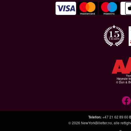
Høyeste kr
© Dun & Br
Telefon
:
+47 21 62 89 60
© 2026
NewYorkBilletter.no
, alle retti