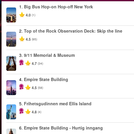
1.
Big Bus Hop-on Hop-off New York
4.0
(1)
2.
Top of the Rock Observation Deck: Skip the line
4.5
(95)
3.
9/11 Memorial & Museum
4.7
(34)
4.
Empire State Building
4.5
(58)
5.
Frihetsgudinnen med Ellis Island
4.8
(4)
6.
Empire State Building - Hurtig inngang