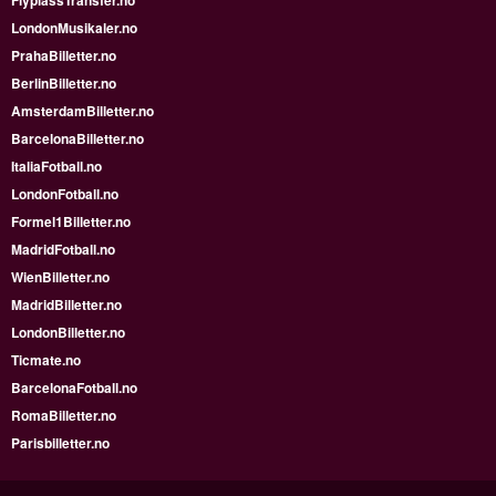
FlyplassTransfer.no
LondonMusikaler.no
PrahaBilletter.no
BerlinBilletter.no
AmsterdamBilletter.no
BarcelonaBilletter.no
ItaliaFotball.no
LondonFotball.no
Formel1Billetter.no
MadridFotball.no
WienBilletter.no
MadridBilletter.no
LondonBilletter.no
Ticmate.no
BarcelonaFotball.no
RomaBilletter.no
Parisbilletter.no