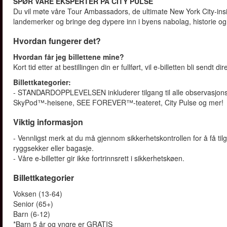
SPØR VÅRE EKSPERTER PÅ CITY PULSE
Du vil møte våre Tour Ambassadors, de ultimate New York City-insid
landemerker og bringe deg dypere inn i byens nabolag, historie og
Hvordan fungerer det?
Hvordan får jeg billettene mine?
Kort tid etter at bestillingen din er fullført, vil e-billetten bli sendt d
Billettkategorier:
- STANDARDOPPLEVELSEN inkluderer tilgang til alle observasjonsniv
SkyPod™-heisene, SEE FOREVER™-teateret, City Pulse og mer!
Viktig informasjon
- Vennligst merk at du må gjennom sikkerhetskontrollen for å få til
ryggsekker eller bagasje.
- Våre e-billetter gir ikke fortrinnsrett i sikkerhetskøen.
Billettkategorier
Voksen (13-64)
Senior (65+)
Barn (6-12)
*Barn 5 år og yngre er GRATIS