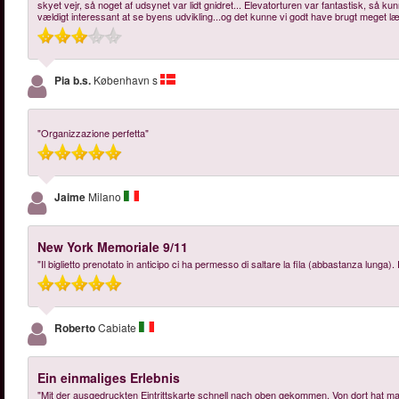
skyet vejr, så noget af udsynet var lidt gnidret... Elevatorturen var fantastisk, så k
vældigt interessant at se byens udvikling...og det kunne vi godt have brugt meget læ
Pia b.s.
København s
"Organizzazione perfetta"
Jaime
Milano
New York Memoriale 9/11
"Il biglietto prenotato in anticipo ci ha permesso di saltare la fila (abbastanza lunga).
Roberto
Cabiate
Ein einmaliges Erlebnis
"Mit der ausgedruckten Eintrittskarte schnell nach oben gekommen. Von dort hat m